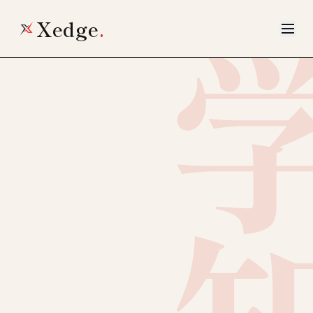
Xedge
.
学