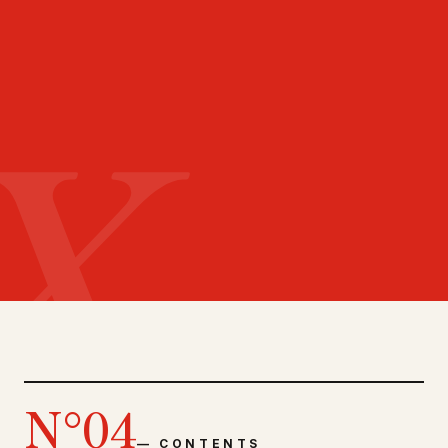
X
N°
04
—
CONTENTS